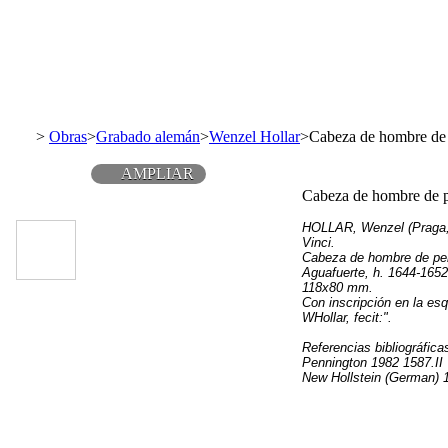
>
Obras
>
Grabado alemán
>
Wenzel Hollar
>
Cabeza de hombre de p
AMPLIAR
Cabeza de hombre de pe
HOLLAR, Wenzel (Praga, 
Vinci.
Cabeza de hombre de perf
Aguafuerte, h. 1644-1652
118x80 mm.
Con inscripción en la esq
WHollar, fecit:".
Referencias bibliográfica
Pennington 1982 1587.II
New Hollstein (German) 12