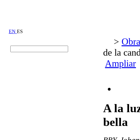
EN
ES
>
Obra
de la can
Ampliar
A la lu
bella
BRY, Johan